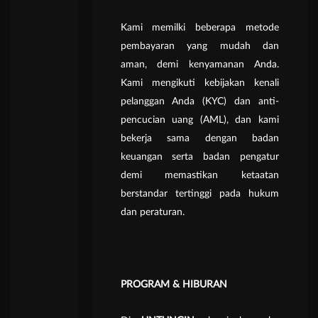
Kami memilki beberapa metode
pembayaran yang mudah dan
aman, demi kenyamanan Anda.
Kami mengikuti kebijakan kenali
pelanggan Anda (KYC) dan anti-
pencucian uang (AML), dan kami
bekerja sama dengan badan
keuangan serta badan pengatur
demi memastikan ketaatan
berstandar tertinggi pada hukum
dan peraturan.
PROGRAM & HIBURAN