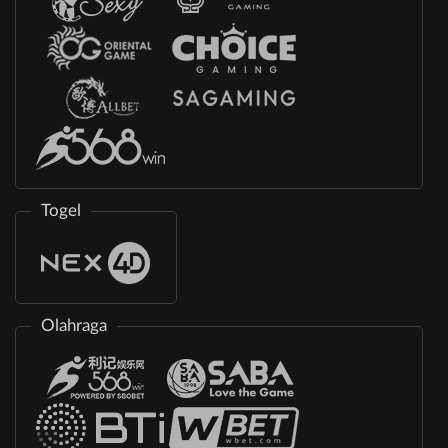
Togel
Olahraga