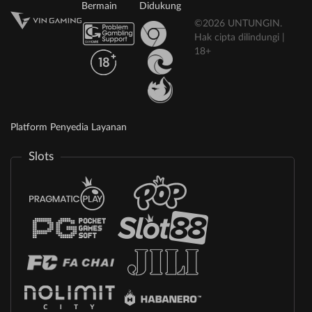
Bermain
Didukung
©2026 UNTUNGIN.
Hak cipta dilindungi |
18+
Platform Penyedia Layanan
Slots