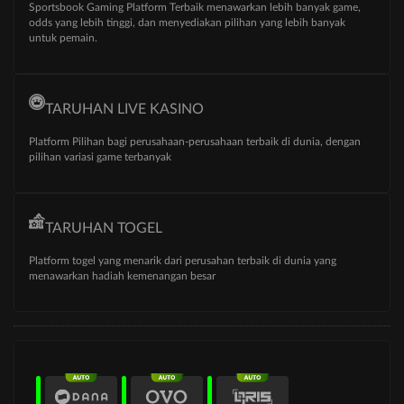
Sportsbook Gaming Platform Terbaik menawarkan lebih banyak game,
odds yang lebih tinggi, dan menyediakan pilihan yang lebih banyak
untuk pemain.
TARUHAN LIVE KASINO
Platform Pilihan bagi perusahaan-perusahaan terbaik di dunia, dengan
pilihan variasi game terbanyak
TARUHAN TOGEL
Platform togel yang menarik dari perusahan terbaik di dunia yang
menawarkan hadiah kemenangan besar