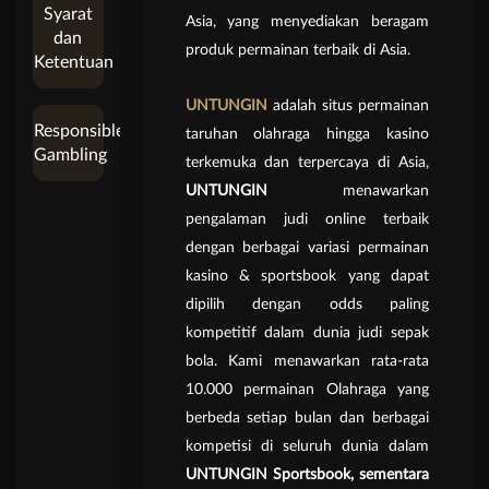
Syarat
Asia, yang menyediakan beragam
dan
produk permainan terbaik di Asia.
Ketentuan
UNTUNGIN
adalah situs permainan
Responsible
taruhan olahraga hingga kasino
Gambling
terkemuka dan terpercaya di Asia,
UNTUNGIN
menawarkan
pengalaman judi online terbaik
dengan berbagai variasi permainan
kasino & sportsbook yang dapat
dipilih dengan odds paling
kompetitif dalam dunia judi sepak
bola. Kami menawarkan rata-rata
10.000 permainan Olahraga yang
berbeda setiap bulan dan berbagai
kompetisi di seluruh dunia dalam
UNTUNGIN Sportsbook, sementara