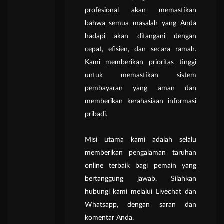
profesional akan memastikan
bahwa semua masalah yang Anda
hadapi akan ditangani dengan
cepat, efisien, dan secara ramah.
Kami memberikan prioritas tinggi
untuk memastikan sistem
pembayaran yang aman dan
memberikan kerahasiaan informasi
pribadi.
Misi utama kami adalah selalu
memberikan pengalaman taruhan
online terbaik bagi pemain yang
bertanggung jawab. Silahkan
hubungi kami melalui Livechat dan
Whatsapp, dengan saran dan
komentar Anda.