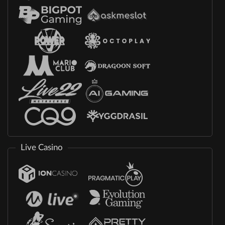
Live Casino