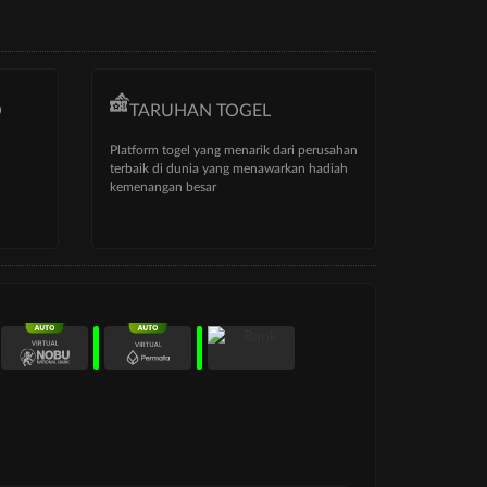
O
TARUHAN TOGEL
Platform togel yang menarik dari perusahan
terbaik di dunia yang menawarkan hadiah
kemenangan besar