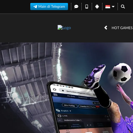
Main di Telegram
HOT GAMES