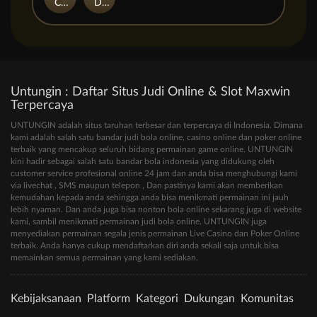
Coin Rat
Dancing Samba
Untungin : Daftar Situs Judi Online & Slot Maxwin
Terpercaya
UNTUNGIN adalah situs taruhan terbesar dan terpercaya di Indonesia. Dimana
kami adalah salah satu bandar judi bola online, casino online dan poker online
terbaik yang mencakup seluruh bidang permainan game online. UNTUNGIN
kini hadir sebagai salah satu bandar bola indonesia yang didukung oleh
customer service profesional online 24 jam dan anda bisa menghubungi kami
via livechat , SMS maupun telepon , Dan pastinya kami akan memberikan
kemudahan kepada anda sehingga anda bisa menikmati permainan ini jauh
lebih nyaman. Dan anda juga bisa nonton bola online sekarang juga di website
kami, sambil menikmati permainan judi bola online. UNTUNGIN juga
menyediakan permainan segala jenis permainan Live Casino dan Poker Online
terbaik. Anda hanya cukup mendaftarkan diri anda sekali saja untuk bisa
memainkan semua permainan yang kami sediakan.
Kebijaksanaan
Platform
Kategori
Dukungan
Komunitas