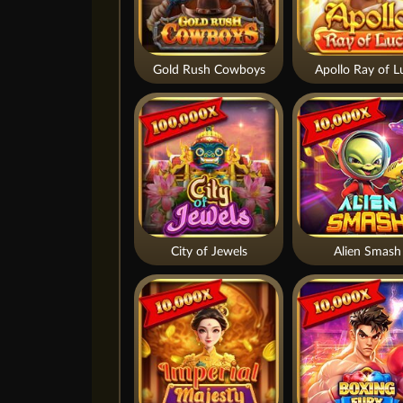
Gold Rush Cowboys
Apollo Ray of L
City of Jewels
Alien Smash