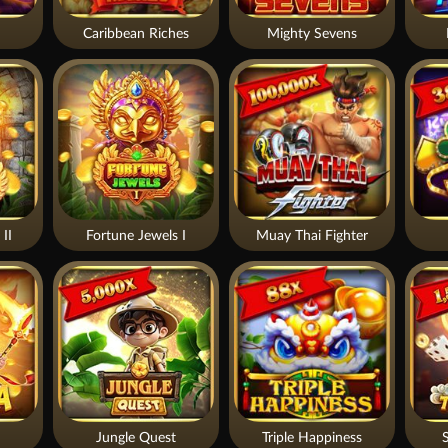
Caribbean Riches
Mighty Sevens
II
Fortune Jewels I
Muay Thai Fighter
Jungle Quest
Triple Happiness