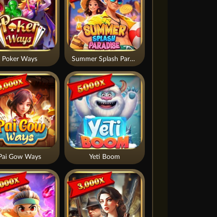
Poker Ways
Summer Splash Paradise
Pai Gow Ways
Yeti Boom