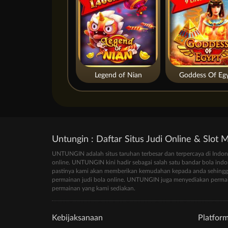
Legend of Nian
Goddess Of Eg
Untungin : Daftar Situs Judi Online & Slot
UNTUNGIN adalah situs taruhan terbesar dan terpercaya di Indone
online. UNTUNGIN kini hadir sebagai salah satu bandar bola ind
pastinya kami akan memberikan kemudahan kepada anda sehingga a
permainan judi bola online. UNTUNGIN juga menyediakan permaina
permainan yang kami sediakan.
Kebijaksanaan
Platfor