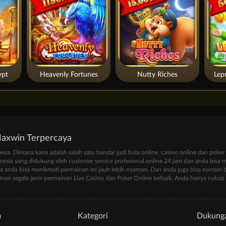
ypt
Heavenly Fortunes
Nutty Riches
Lep
 Maxwin Terpercaya
sia. Dimana kami adalah salah satu bandar judi bola online, casino online dan pok
onesia yang didukung oleh customer service profesional online 24 jam dan anda bisa
nda bisa menikmati permainan ini jauh lebih nyaman. Dan anda juga bisa nonton bol
n segala jenis permainan Live Casino dan Poker Online terbaik. Anda hanya cukup 
m
Kategori
Dukung