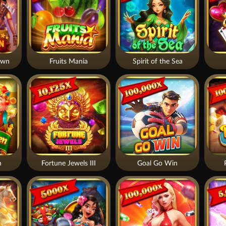
own
Fruits Mania
Spirit of the Sea
n
Fortune Jewels III
Goal Go Win