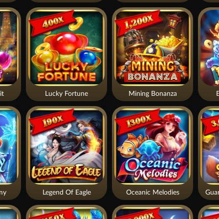
it
Lucky Fortune
Mining Bonanza
my
Legend Of Eagle
Oceanic Melodies