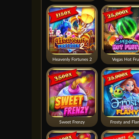
Heavenly Fortunes 2
Vegas Hot Fru
Sweet Frenzy
Frosty and Fla