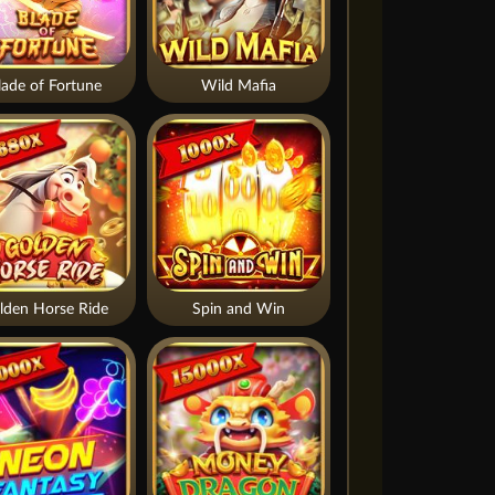
lade of Fortune
Wild Mafia
lden Horse Ride
Spin and Win