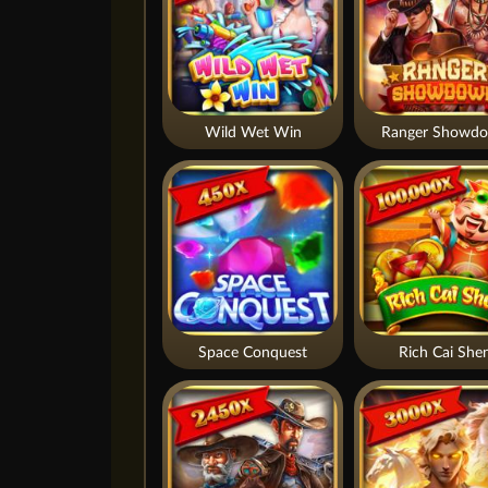
Wild Wet Win
Ranger Showd
Space Conquest
Rich Cai She