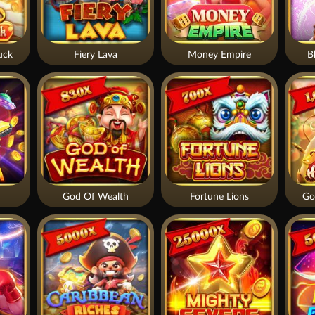
uck
Fiery Lava
Money Empire
B
God Of Wealth
Fortune Lions
Go