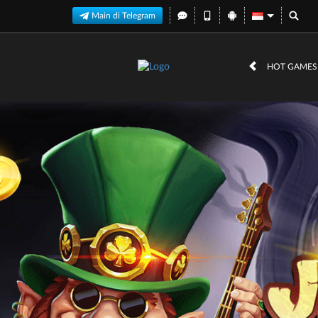
Main di Telegram
HOT GAMES