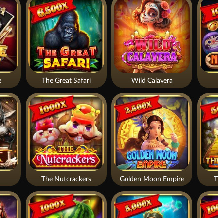
e
The Great Safari
Wild Calavera
The Nutcrackers
Golden Moon Empire
T