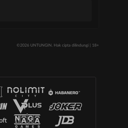
©2026 UNTUNGIN. Hak cipta dilindungi | 18+