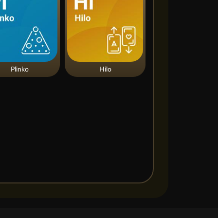
Plinko
Hilo