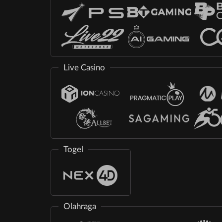
Live Casino
Togel
Olahraga