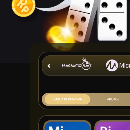
SEMUA PERMAINAN
ARCADE