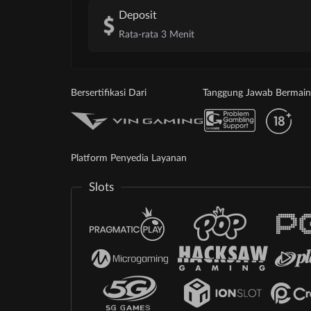
Deposit
Rata-rata 3 Menit
Bersertifikasi Dari
Tanggung Jawab Bermain
Platform Penyedia Layanan
Slots