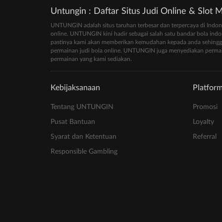
Untungin : Daftar Situs Judi Online & Slot
UNTUNGIN adalah situs taruhan terbesar dan terpercaya di Indone
online. UNTUNGIN kini hadir sebagai salah satu bandar bola ind
pastinya kami akan memberikan kemudahan kepada anda sehingga a
permainan judi bola online. UNTUNGIN juga menyediakan permaina
permainan yang kami sediakan.
Kebijaksanaan
Platfor
Tentang UNTUNGIN
Promosi
Pusat Bantuan
Loyalty
Syarat dan Ketentuan
Referral
Responsible Gambling