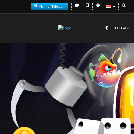
Main di Telegram
HOT GAMES