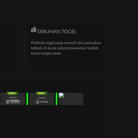
O
TARUHAN TOGEL
Platform togel yang menarik dari perusahan
terbaik di dunia yang menawarkan hadiah
kemenangan besar