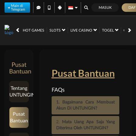
Main di
MASUK
DAF
Telegram
HOT GAMES
SLOTS
LIVE CASINO
TOGEL
OLAH
Pusat
Pusat Bantuan
Bantuan
Tentang
FAQs
UNTUNGIN
1. Bagaimana Cara Membuat
Akun Di UNTUNGIN?
Pusat
Bantuan
2.
Mata Uang Apa Saja Yang
Diterima Oleh UNTUNGIN?