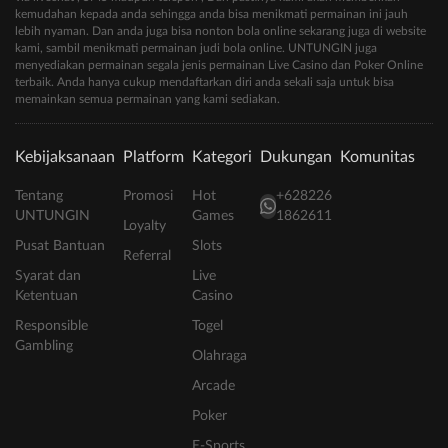
kemudahan kepada anda sehingga anda bisa menikmati permainan ini jauh
lebih nyaman. Dan anda juga bisa nonton bola online sekarang juga di website
kami, sambil menikmati permainan judi bola online. UNTUNGIN juga
menyediakan permainan segala jenis permainan Live Casino dan Poker Online
terbaik. Anda hanya cukup mendaftarkan diri anda sekali saja untuk bisa
memainkan semua permainan yang kami sediakan.
Kebijaksanaan
Platform
Kategori
Dukungan
Komunitas
Tentang
Promosi
Hot
+628226
UNTUNGIN
Games
1862611
Loyalty
Pusat Bantuan
Slots
Referral
Syarat dan
Live
Ketentuan
Casino
Responsible
Togel
Gambling
Olahraga
Arcade
Poker
E-Sports