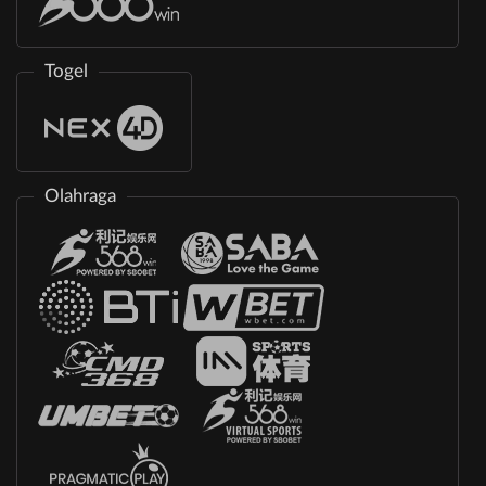
Togel
Olahraga