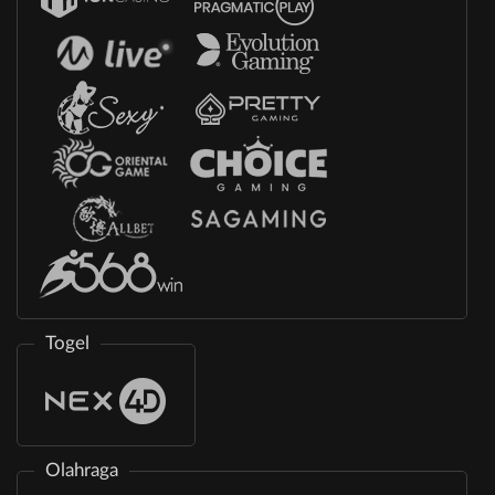
Togel
Olahraga