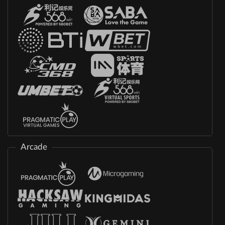
Arcade