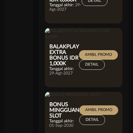
IDR 8,888K
DETAIL
Tanggal akhir:
29-
Agt-2027
BALAKPLAY
EXTRA
AMBIL PROMO
BONUS IDR
1,000K
DETAIL
Tanggal akhir:
29-Agt-2027
BONUS
MINGGUAN
AMBIL PROMO
SLOT
DETAIL
Tanggal akhir:
01-Sep-2030