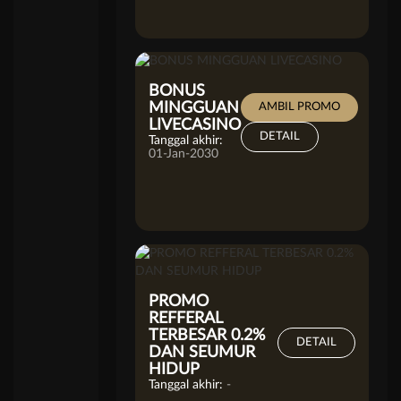
BONUS
MINGGUAN
AMBIL PROMO
LIVECASINO
DETAIL
Tanggal akhir:
01-Jan-2030
PROMO
REFFERAL
TERBESAR 0.2%
DETAIL
DAN SEUMUR
HIDUP
Tanggal akhir:
-