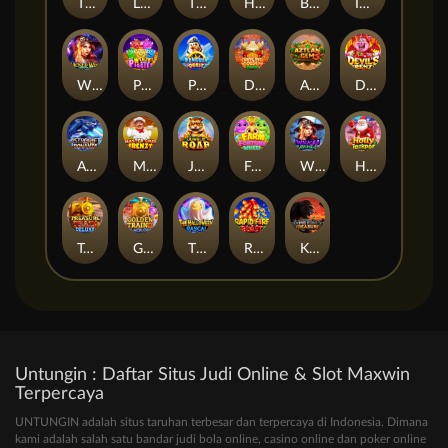
Thunder Lord
LORD OF THE GODS
THE PENGUINS
HAMMER OF THUNDER
BUILDER'S FRENZY
INFECTED ZONE
Wicked Wins: Crystals
PIGGIES WEALTHY ANGELIC
PENGUIN QUEST
Dancing Golden Drums
AZTLAN GEMS3
Devil’s Frenzy
Astro Rift Bonanza
MASTER CHEF FRENZY
JUNGLE ROAR
Farm Fortune Wheel
WICKED RICHES
Holly Jackpot
Treasure Train Deluxe
Golden Train Ⅲ: Black Ore
The Halloween Rascal
RAPID FIRE BLAST
King Kong Treasure
Untungin : Daftar Situs Judi Online & Slot Maxwin
Terpercaya
UNTUNGIN adalah situs taruhan terbesar dan terpercaya di Indonesia. Dimana
kami adalah salah satu bandar judi bola online, casino online dan poker online