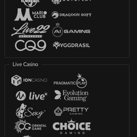
Live Casino