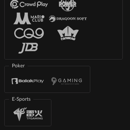
Poker
E-Sports