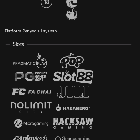
Platform Penyedia Layanan
Slots