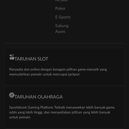
Arcade
Poker
E-Sports
Sabung
Ayam
TARUHAN SLOT
Penyedia slot online dengan beragam pilihan game menarik yang
memudahkan pemain untuk mencapai jackpot
TARUHAN OLAHRAGA
Sportsbook Gaming Platform Terbaik menawarkan lebih banyak game,
odds yang lebih tinggi, dan menyediakan pilihan yang lebih banyak
untuk pemain.