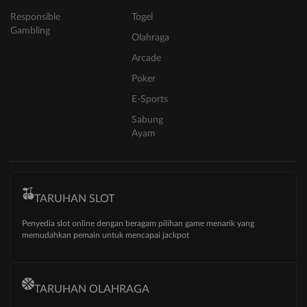
Responsible
Togel
Gambling
Olahraga
Arcade
Poker
E-Sports
Sabung
Ayam
TARUHAN SLOT
Penyedia slot online dengan beragam pilihan game menarik yang
memudahkan pemain untuk mencapai jackpot
TARUHAN OLAHRAGA