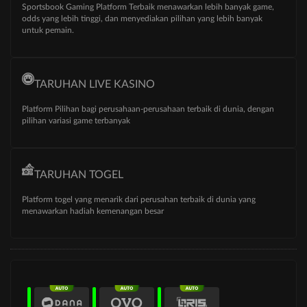
Sportsbook Gaming Platform Terbaik menawarkan lebih banyak game,
odds yang lebih tinggi, dan menyediakan pilihan yang lebih banyak
untuk pemain.
TARUHAN LIVE KASINO
Platform Pilihan bagi perusahaan-perusahaan terbaik di dunia, dengan
pilihan variasi game terbanyak
TARUHAN TOGEL
Platform togel yang menarik dari perusahan terbaik di dunia yang
menawarkan hadiah kemenangan besar