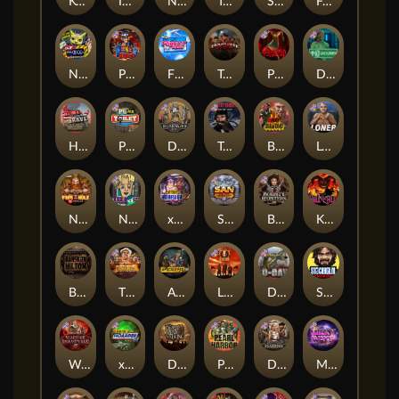
Kenneth Must Die
Infectious 5 xWays
Nexus Blood & Shadow
Tsar Wars
Serial
Folsom Prison
Nexus Outsourced
Punk Rocker 2
Flight Mode
Tombstone Slaughter
Possessed
Disturbed
Home of the Brave
Punk Toilet
Deadwood R.I.P
True Grit Redemption
Blood Diamond
Loner
Nexus Fire In The Hole xBomb
Nine To Five
xWays Hoarder 2
San Quentin xWays
Bounty Hunters xNudge®
Kill Em All
Bangkok Hilton
The Border
Apocalypse Super xNudge
Little Bighorn
D Day
Stockholm Syndrome
Warrior Graveyard xNudge
xWays Hoarder xSplit
Dead Men Walking
Pearl Harbor
Deadwood xNudge
Milky Ways