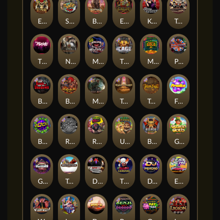
El Pasa Gunfight xNudge
Skate or Die
Buffalo Hunter
Evil Goblins xBomb
Karen Maneater
Tombstone No Mercy
The Rave
Nexus Tombstone RIP
Munchies
The Cage
Monkey's Gold xPays
Punk Rocker
Book Of Shadows
Barbarian Fury
Misery Mining
Tomb of Akhenaten
True kult
Fruits
Brick Snake 2000
Rock Bottom
Roadkill
Ugliest Catch
Bushido Way xNudge
Gaelic Gold
Gluttony
Tombstone
Devil's Crossroad
The Creepy Carnival
DJ Psycho
East Coast Vs West Coast