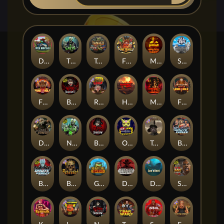
Duck Hunters
The Crypt
Tanked
Fire in the Hole 3
Mental
Seamen
Fire in the Hole 2
Blood & Shadow 2
Road Rage
Highway to Hell
Mental 2
Fire In The Hole xBomb
Dead Canary
Nexus The Crypt
Blood & Shadow
Outsourced
Tombstone RIP
Brute Force: Alien Onslaught
Brute Force
Beheaded
Gator Hunters
Dead, Dead, or Deader
Das xBoot
San Quentin 2: Death Row