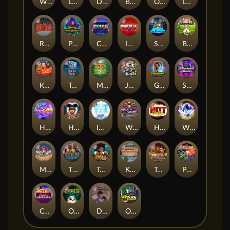
Whacked
Land of the Free
Dragon Tribe
Benji Killed in Vegas
Outsourced: Payday
Legion X
Remember Gulag
Poison Eve
Coins of Fortune
Immortal Fruits
Space Donkey
Bonus Bunnies
Kiss My Chainsaw
Tractor Beam
Mayan Magic Wildfire
Jingle Balls
Golden Genie And The Walking Wilds
Starstruck
Hot 4 Cash
Harlequin Carnival
Ice Ice Yeti
Walk of Shame
Hot Nudge
WiXX
Manhattan Goes Wild
Thor: Hammer Time
Tesla Jolt
Kitchen Drama: Sushi Mania
Tomb of Nefertiti
Pixies vs Pirates
Casino Win Spin
Owls
Dungeon Quest
Outsourced: Slash Game