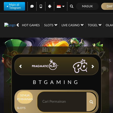
Main di
MASUK
DAF
Telegram
IDR
12,745,388,
HOT GAMES
SLOTS
LIVE CASINO
TOGEL
OLA
BTGAMING
SEMUA
PERMAINAN
SLOTS