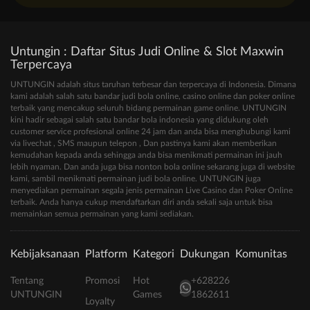
Untungin : Daftar Situs Judi Online & Slot Maxwin
Terpercaya
UNTUNGIN adalah situs taruhan terbesar dan terpercaya di Indonesia. Dimana
kami adalah salah satu bandar judi bola online, casino online dan poker online
terbaik yang mencakup seluruh bidang permainan game online. UNTUNGIN
kini hadir sebagai salah satu bandar bola indonesia yang didukung oleh
customer service profesional online 24 jam dan anda bisa menghubungi kami
via livechat , SMS maupun telepon , Dan pastinya kami akan memberikan
kemudahan kepada anda sehingga anda bisa menikmati permainan ini jauh
lebih nyaman. Dan anda juga bisa nonton bola online sekarang juga di website
kami, sambil menikmati permainan judi bola online. UNTUNGIN juga
menyediakan permainan segala jenis permainan Live Casino dan Poker Online
terbaik. Anda hanya cukup mendaftarkan diri anda sekali saja untuk bisa
memainkan semua permainan yang kami sediakan.
Kebijaksanaan
Platform
Kategori
Dukungan
Komunitas
Tentang
Promosi
Hot
+628226
UNTUNGIN
Games
1862611
Loyalty