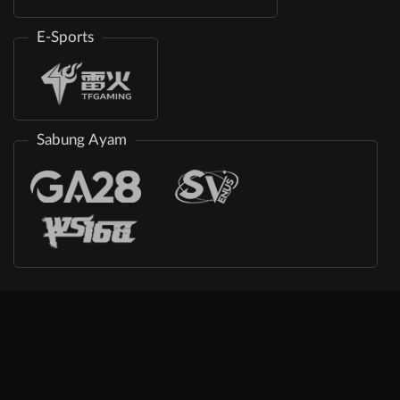
E-Sports
Sabung Ayam