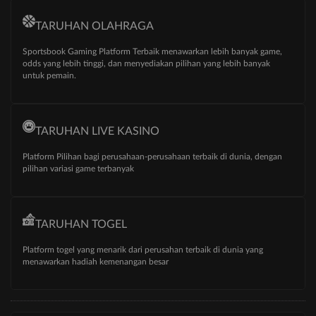
TARUHAN OLAHRAGA
Sportsbook Gaming Platform Terbaik menawarkan lebih banyak game,
odds yang lebih tinggi, dan menyediakan pilihan yang lebih banyak
untuk pemain.
TARUHAN LIVE KASINO
Platform Pilihan bagi perusahaan-perusahaan terbaik di dunia, dengan
pilihan variasi game terbanyak
TARUHAN TOGEL
Platform togel yang menarik dari perusahan terbaik di dunia yang
menawarkan hadiah kemenangan besar