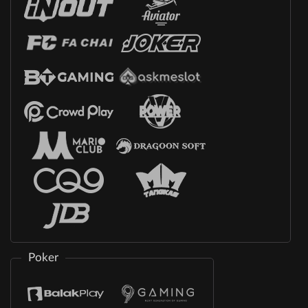
Poker