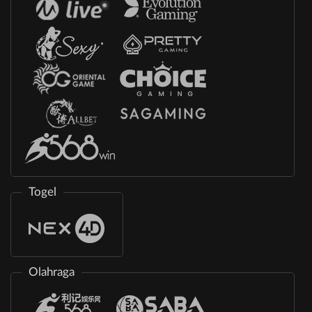
Togel
Olahraga