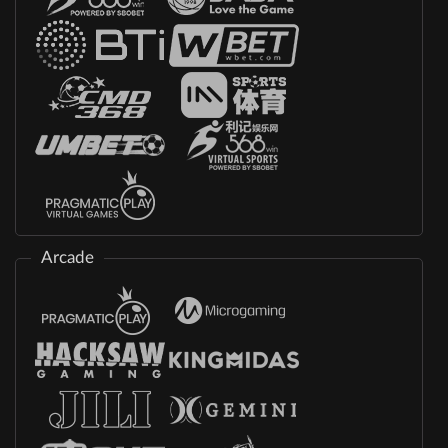
Arcade