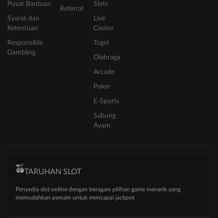
Pusat Bantuan
Slots
Referral
Syarat dan
Live
Ketentuan
Casino
Responsible
Togel
Gambling
Olahraga
Arcade
Poker
E-Sports
Sabung
Ayam
TARUHAN SLOT
Penyedia slot online dengan beragam pilihan game menarik yang
memudahkan pemain untuk mencapai jackpot