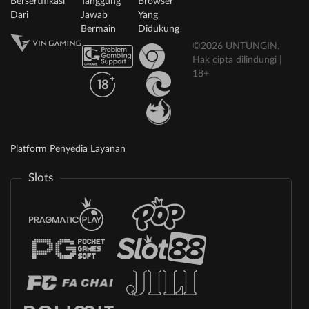
Bersertifikasi
Tanggung
Browser
Dari
Jawab
Yang
Bermain
Didukung
©2026 UNTUNGIN.
Hak cipta dilindungi |
18+
Platform Penyedia Layanan
Slots