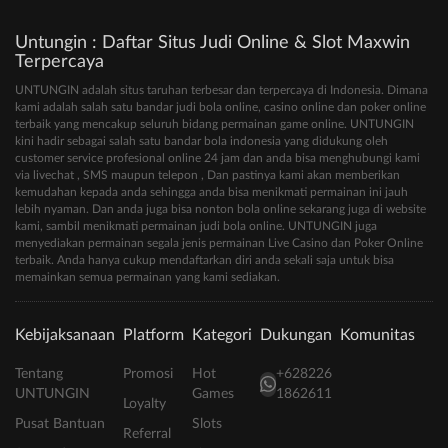
Untungin : Daftar Situs Judi Online & Slot Maxwin
Terpercaya
UNTUNGIN adalah situs taruhan terbesar dan terpercaya di Indonesia. Dimana
kami adalah salah satu bandar judi bola online, casino online dan poker online
terbaik yang mencakup seluruh bidang permainan game online. UNTUNGIN
kini hadir sebagai salah satu bandar bola indonesia yang didukung oleh
customer service profesional online 24 jam dan anda bisa menghubungi kami
via livechat , SMS maupun telepon , Dan pastinya kami akan memberikan
kemudahan kepada anda sehingga anda bisa menikmati permainan ini jauh
lebih nyaman. Dan anda juga bisa nonton bola online sekarang juga di website
kami, sambil menikmati permainan judi bola online. UNTUNGIN juga
menyediakan permainan segala jenis permainan Live Casino dan Poker Online
terbaik. Anda hanya cukup mendaftarkan diri anda sekali saja untuk bisa
memainkan semua permainan yang kami sediakan.
Kebijaksanaan
Platform
Kategori
Dukungan
Komunitas
Tentang
Promosi
Hot
+628226
UNTUNGIN
Games
1862611
Loyalty
Pusat Bantuan
Slots
Referral