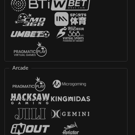
Arcade