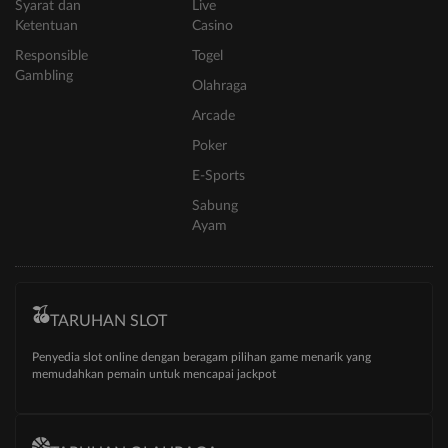
Syarat dan
Live
Ketentuan
Casino
Responsible
Togel
Gambling
Olahraga
Arcade
Poker
E-Sports
Sabung
Ayam
TARUHAN SLOT
Penyedia slot online dengan beragam pilihan game menarik yang
memudahkan pemain untuk mencapai jackpot