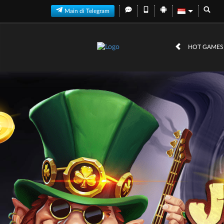
Main di Telegram
HOT GAMES