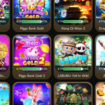
98%
RTP
97%
RTP
95%
RTP
Piggy Bank Gold
Xiang Qi Ways 2
Dra
95%
RTP
95%
RTP
94%
RTP
Fish Prawn Crab Bonanza
Piggy Bank Gold 2
LABUBU: Fall In Wild
Z