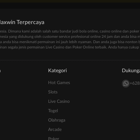
 Maxwin Terpercaya
sia. Dimana kami adalah salah satu bandar judi bola online, casino online dan pok
onesia yang didukung oleh customer service profesional online 24 jam dan anda bisa
nda bisa menikmati permainan ini jauh lebih nyaman. Dan anda juga bisa nonton bol
n segala jenis permainan Live Casino dan Poker Online terbaik. Anda hanya cukup 
m
Kategori
Dukung
Hot Games
+628
Slots
Live Casino
Togel
Olahraga
Arcade
Poker