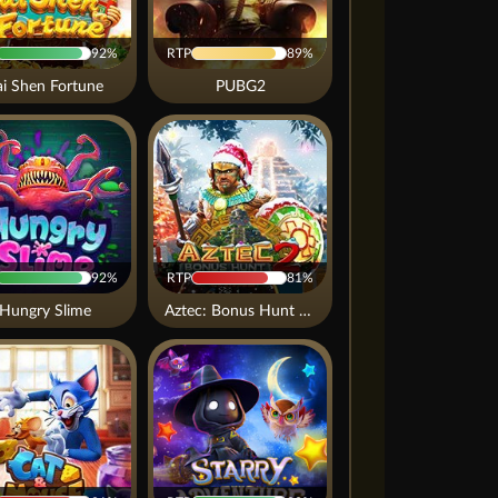
92%
RTP
89%
ai Shen Fortune
PUBG2
92%
RTP
81%
Hungry Slime
Aztec: Bonus Hunt 2 Xmas