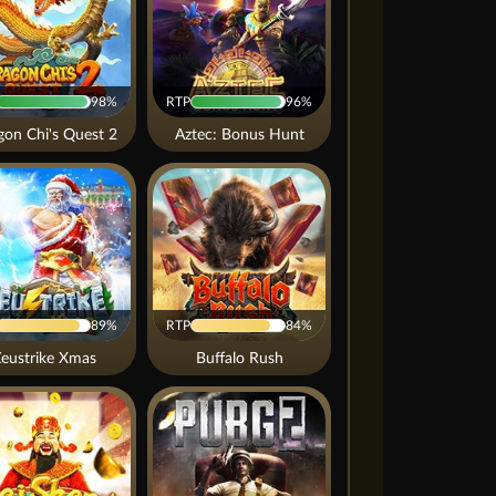
98%
RTP
96%
gon Chi's Quest 2
Aztec: Bonus Hunt
89%
RTP
84%
eustrike Xmas
Buffalo Rush