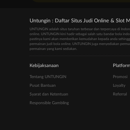
Untungin : Daftar Situs Judi Online & Slot
UNTUNGIN adalah situs taruhan terbesar dan terpercaya di Indone
online. UNTUNGIN kini hadir sebagai salah satu bandar bola ind
pastinya kami akan memberikan kemudahan kepada anda sehingga a
permainan judi bola online. UNTUNGIN juga menyediakan permaina
permainan yang kami sediakan.
Kebijaksanaan
Platfor
Tentang UNTUNGIN
Promosi
Pusat Bantuan
Loyalty
Syarat dan Ketentuan
Referral
Responsible Gambling