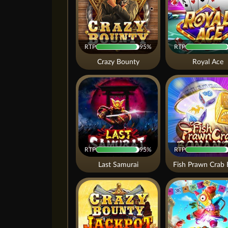
RTP
95%
RTP
Crazy Bounty
Royal Ace
RTP
95%
RTP
Last Samurai