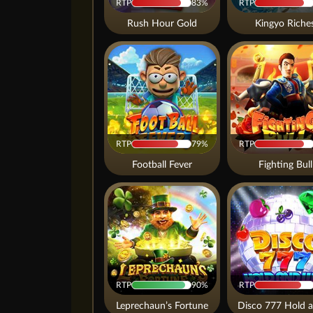
RTP
83%
RTP
Rush Hour Gold
Kingyo Riche
RTP
79%
RTP
Football Fever
Fighting Bull
RTP
90%
RTP
Leprechaun’s Fortune