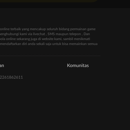
er online terbaik yang mencakup seluruh bidang permainan game
 menghubungi kami via livechat , SMS maupun telepon , Dan
a online sekarang juga di website kami, sambil menikmati
mendaftarkan diri anda sekali saja untuk bisa memainkan semua
an
Komunitas
2261862611