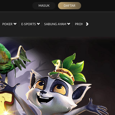
MASUK
DAFTAR
PROMOSI
POKER
E-SPORTS
SABUNG AYAM