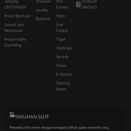
Tentang
Promosi
Hot
+628226
UNTUNGIN
Games
1862611
Loyalty
Pusat Bantuan
Slots
Referral
Syarat dan
Live
Ketentuan
Casino
Responsible
Togel
Gambling
Olahraga
Arcade
Poker
E-Sports
Sabung
Ayam
TARUHAN SLOT
Penyedia slot online dengan beragam pilihan game menarik yang