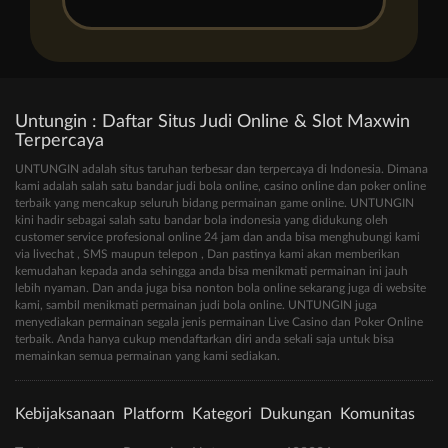
Untungin : Daftar Situs Judi Online & Slot Maxwin
Terpercaya
UNTUNGIN adalah situs taruhan terbesar dan terpercaya di Indonesia. Dimana
kami adalah salah satu bandar judi bola online, casino online dan poker online
terbaik yang mencakup seluruh bidang permainan game online. UNTUNGIN
kini hadir sebagai salah satu bandar bola indonesia yang didukung oleh
customer service profesional online 24 jam dan anda bisa menghubungi kami
via livechat , SMS maupun telepon , Dan pastinya kami akan memberikan
kemudahan kepada anda sehingga anda bisa menikmati permainan ini jauh
lebih nyaman. Dan anda juga bisa nonton bola online sekarang juga di website
kami, sambil menikmati permainan judi bola online. UNTUNGIN juga
menyediakan permainan segala jenis permainan Live Casino dan Poker Online
terbaik. Anda hanya cukup mendaftarkan diri anda sekali saja untuk bisa
memainkan semua permainan yang kami sediakan.
Kebijaksanaan
Platform
Kategori
Dukungan
Komunitas