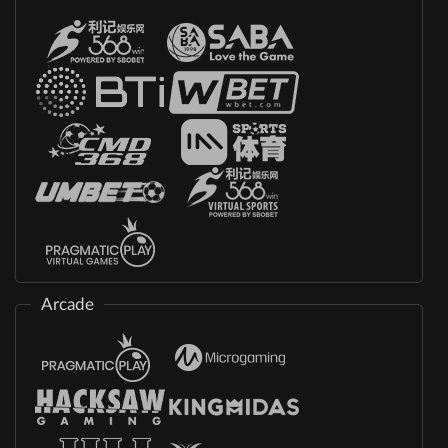
Arcade