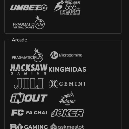
Arcade