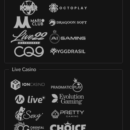
Live Casino