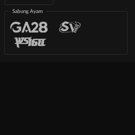
Sabung Ayam