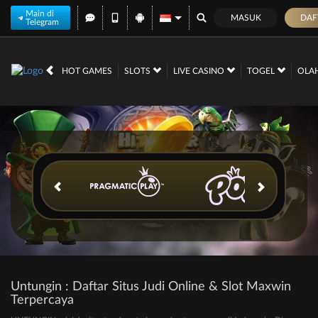
Main di
MASUK
DAF
Telegram
IDR
12,673,143,
HOT GAMES
SLOTS
LIVE CASINO
TOGEL
OLA
Untungin : Daftar Situs Judi Online & Slot Maxwin
Terpercaya